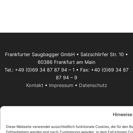
Frankfurter Saugbagger GmbH • Salzschlirfer Str. 10 •
60386 Frankfurt am Main
Tel.: +49 (0)69 34 87 87 94 – 1 • Fax: +40 (0)69 34 87
87 94 – 9
Kontakt
•
Impressum
•
Datenschutz
Hinweise
©2026 Frankfurter Saugbagger GmbH
Diese Webseite verwendet ausschließlich funktionale Cookies, die für den Be
Drittanbietern werden erst nach Zustimmung geladen, in dem Fall können Cook