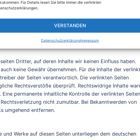
zukommen. Für Details lesen Sie bitte immer die verlinkten
e fremde Informationen zu überwachen oder nach Umständen
enschutzerklärungen.
t hinweisen. Verpflichtungen zur Entfernung oder Sperrung 
nen Gesetzen bleiben hiervon unberührt. Eine diesbezügli
VERSTANDEN
 Kenntnis einer konkreten Rechtsverletzung möglich. Bei
letzungen werden wir diese Inhalte umgehend entfernen.
Datenschutzerklärung
Impressum
iten Dritter, auf deren Inhalte wir keinen Einfluss haben.
 auch keine Gewähr übernehmen. Für die Inhalte der verlink
treiber der Seiten verantwortlich. Die verlinkten Seiten
liche Rechtsverstöße überprüft. Rechtswidrige Inhalte war
 Eine permanente inhaltliche Kontrolle der verlinkten Seite
r Rechtsverletzung nicht zumutbar. Bei Bekanntwerden von
ks umgehend entfernen.
lte und Werke auf diesen Seiten unterliegen dem deutschen