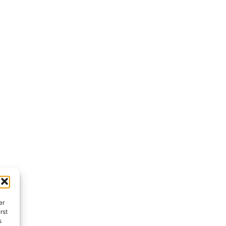
er
rst
s