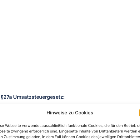
 §27a Umsatzsteuergesetz:
Hinweise zu Cookies
se Webseite verwendet ausschließlich funktionale Cookies, die für den Betrieb d
 TMG für eigene Inhalte auf diesen Seiten nach den
seite zwingend erforderlich sind. Eingebette Inhalte von Drittanbietern werden e
 8 bis 10 TMG sind wir als Diensteanbieter jedoch nicht
h Zustimmung geladen, in dem Fall können Cookies des jeweiligen Drittanbieter