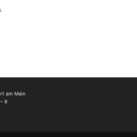
s.
urt am Main
 – 9