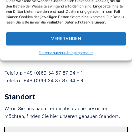
Diese Webseite verwendet ausschließlich funktionale Cookies, die für
einverstanden.
den Betrieb der Webseite zwingend erforderlich sind. Eingebette Inhalte
von Drittanbietern werden erst nach Zustimmung geladen, in dem Fall
können Cookies des jeweiligen Drittanbieters hinzukommen. Für Details
Absenden
lesen Sie bitte immer die verlinkten Datenschutzerklärungen.
Alternative:
Telefon / Fax
VERSTANDEN
Sie möchten uns lieber direkt anrufen oder faxen? Kein
Datenschutzerklärung
Impressum
Problem. Wir freuen uns immer auf ein Gespräch.
Telefon: +49 (0)69 34 87 87 94 – 1
Telefax: +49 (0)69 34 87 87 94 – 9
Standort
Wenn Sie uns nach Terminabsprache besuchen
möchten, finden Sie hier unseren genauen Standort.